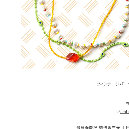
ヴィンテージパーツ
※
amb
飛騨春慶塗 製造販売元 山