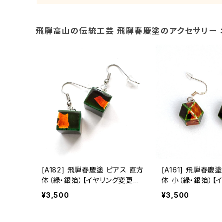
飛騨高山の伝統工芸 飛騨春慶塗のアクセサリー 
[A182] 飛騨春慶塗 ピアス 直方
[A161] 飛騨春慶
体（緑・銀箔）【イヤリング変更
体 小（緑・銀箔）【
可】
可】
¥3,500
¥3,500