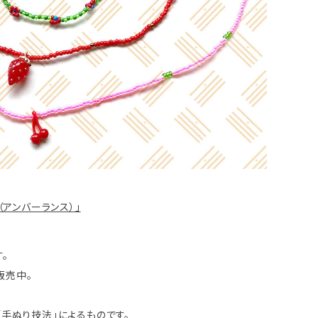
（アンバーランス）」
。
販売中。
手ぬり技法」によるものです。