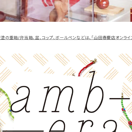
塗の重箱/弁当箱、盆、コップ、ボールペンなどは、「山田春慶店オンライ