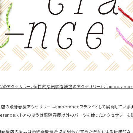
のアクセサリー、個性的な飛騨春慶塗のアクセサリーは「amberance
当店の飛騨春慶アクセサリーはamberanceブランドとして展開しています
eranceストア
のほうは飛騨春慶以外のパーツを使ったアクセサリーも
田春慶店
の製品は飛騨春慶連合協同組合が定めた塗師による伝統的な「