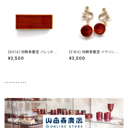
[B014] 飛騨春慶塗 バレッタ 小
[E184] 飛騨春慶塗 イヤリング
（茶）
平円 （茶・銀箔）
¥2,500
¥3,500
・・・・・・・・・・