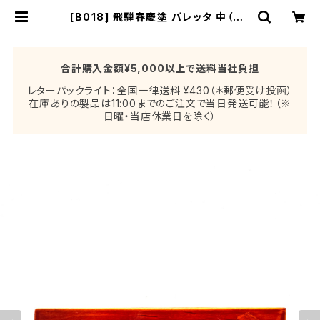
[B018] 飛騨春慶塗 バレッタ 中（茶・
銀箔） | 山田春慶店 飛騨春慶塗アク
セサリーストア
合計購入金額¥5,000以上で送料当社負担
レターパックライト：全国一律送料 ¥430（＊郵便受け投函）
在庫ありの製品は11:00までのご注文で当日発送可能！（※
日曜・当店休業日を除く）