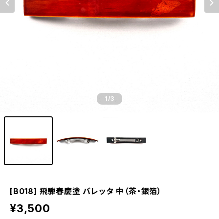
1
/3
[B018] 飛騨春慶塗 バレッタ 中（茶・銀箔）
¥3,500