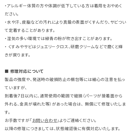
・アレルギー体質の方や体調が低下している方は着用をおやめく
ださい。
・水や汗、皮脂などの汚れにより真鍮の表面がくすんだり、サビつい
て定着することがあります。
・湿気の多い環境では緑青の粉が吹き出すことがあります。
・ くすみやサビはジュエリークロス、研磨クリームなどで磨くと輝
きが戻ります。
■ 修理対応について
製品の強度や、発送時の破損防止の梱包等には細心の注意を払っ
ていますが、
到着後7日以内に、通常使用の範囲で破損（パーツが接着面から
外れる、金具が壊れた等）があった場合は、 無償にて修理いたしま
す。
お手数ですが「
お問い合わせ
」よりご連絡ください。
以降の修理につきましては、状態確認後に有償対応いたします。