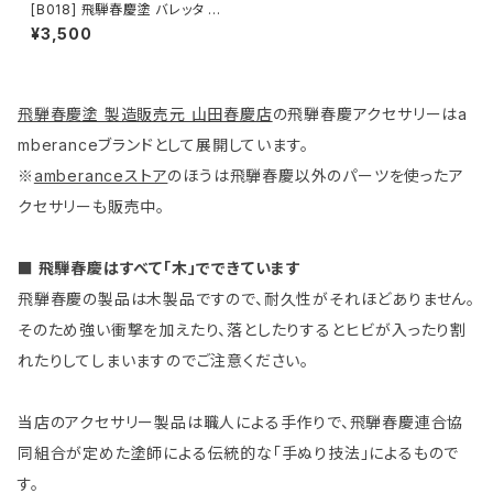
[B018] 飛騨春慶塗 バレッタ 中
（茶・銀箔）
¥3,500
飛騨春慶塗 製造販売元 山田春慶店
の飛騨春慶アクセサリーはa
mberanceブランドとして展開しています。
※
amberanceストア
のほうは飛騨春慶以外のパーツを使ったア
クセサリーも販売中。
■ 飛騨春慶はすべて「木」でできています
飛騨春慶の製品は木製品ですので、耐久性がそれほどありません。
そのため強い衝撃を加えたり、落としたりするとヒビが入ったり割
れたりしてしまいますのでご注意ください。
当店のアクセサリー製品は職人による手作りで、飛騨春慶連合協
同組合が定めた塗師による伝統的な「手ぬり技法」によるもので
す。